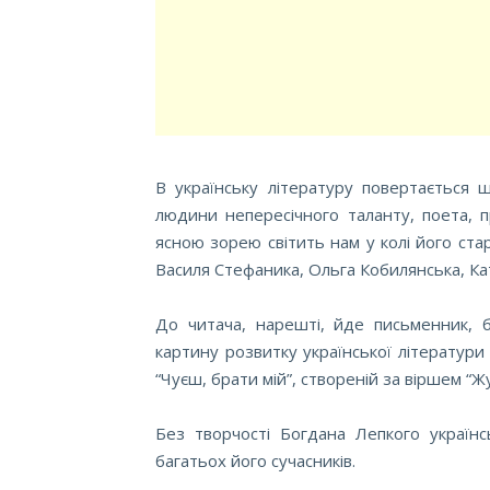
В українську літературу повертається 
людини непересічного таланту, поета, п
ясною зорею світить нам у колі його стар
Василя Стефаника, Ольга Кобилянська, Ка
До читача, нарешті, йде письменник, 
картину розвитку української літератури 
“Чуєш, брати мій”, створеній за віршем “Жу
Без творчості Богдана Лепкого українс
багатьох його сучасників.