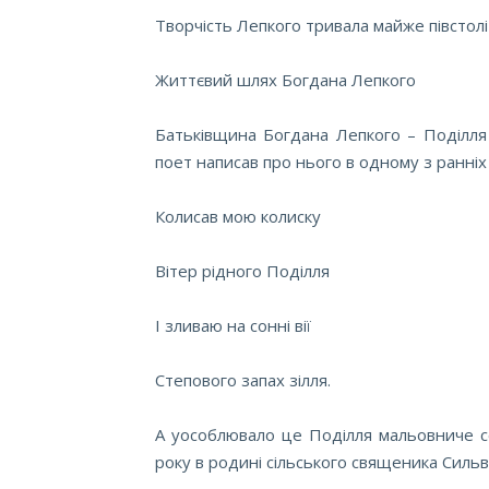
Творчість Лепкого тривала майже півстолі
Життєвий шлях Богдана Лепкого
Батьківщина Богдана Лепкого – Поділля 
поет написав про нього в одному з ранніх с
Колисав мою колиску
Вітер рідного Поділля
І зливаю на сонні вії
Степового запах зілля.
А уособлювало це Поділля мальовниче с
року в родині сільського священика Сильв