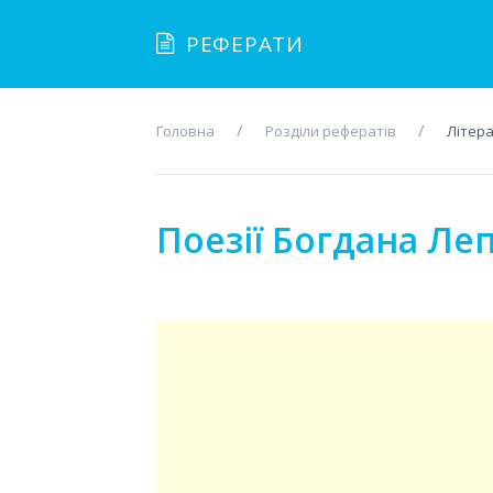
РЕФЕРАТИ
Головна
Розділи рефератів
Літер
Поезії Богдана Леп