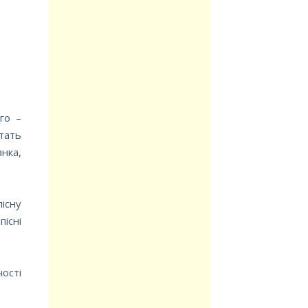
го –
тать
анка,
існу
пісні
ості