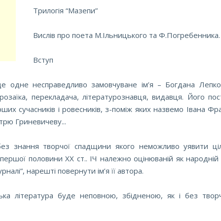
Трилогія “Мазепи”
Вислів про поета М.Ільницького та Ф.Погребенника.
Вступ
ще одне несправедливо замовчуване ім’я – Богдана Лепко
розаїка, перекладача, літературознавця, видавця. Його пос
ших сучасників і ровесників, з-поміж яких назвемо Івана Фр
трю Гриневичеву...
без знання творчої спадщини якого неможливо уявити ціл
першої половини ХХ ст.. ІЧ належно оцінюваній як народній 
рналі”, нарешті повернути ім’я її автора.
ька література буде неповною, збідненою, як і без творч