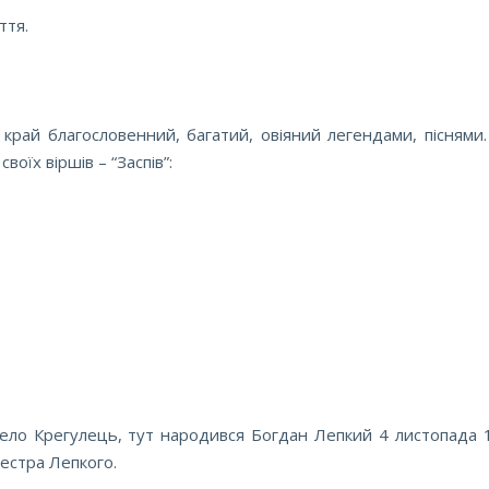
ття.
край благословенний, багатий, овіяний легендами, піснями.
воїх віршів – “Заспів”:
ело Крегулець, тут народився Богдан Лепкий 4 листопада 
естра Лепкого.