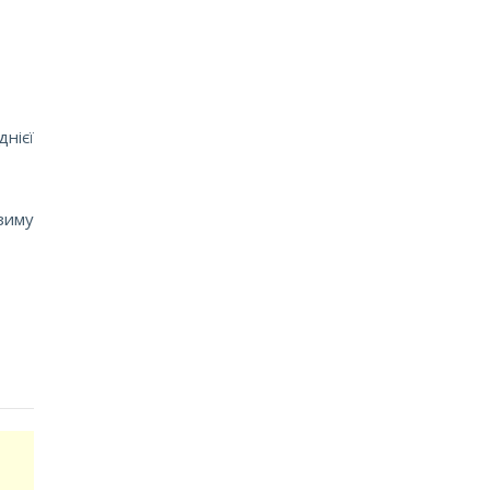
нієї
зиму