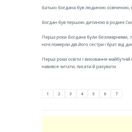
Батько Богдана був людиною освіченою, ві
Богдан був першою дитиною в родині Сил
Перші роки Богдана були безхмарними, та
ночі померли дві його сестри і брат від ди
Перші роки освіти і виховання майбутній
навився читати, писати й рахувати.
1
2
3
4
5
6
7