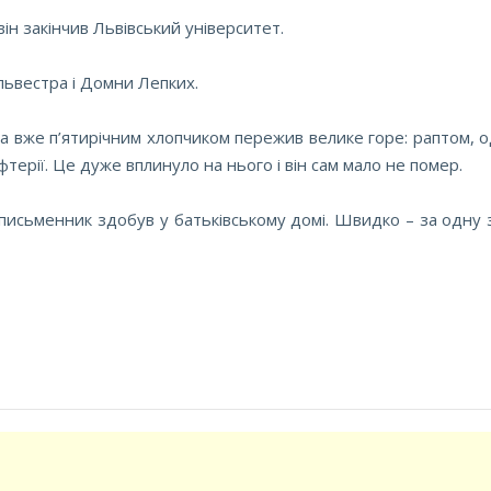
н закінчив Львівський університет.
ьвестра і Домни Лепких.
 вже п’ятирічним хлопчиком пережив велике горе: раптом, од
фтерії. Це дуже вплинуло на нього і він сам мало не помер.
 письменник здобув у батьківському домі. Швидко – за одну 