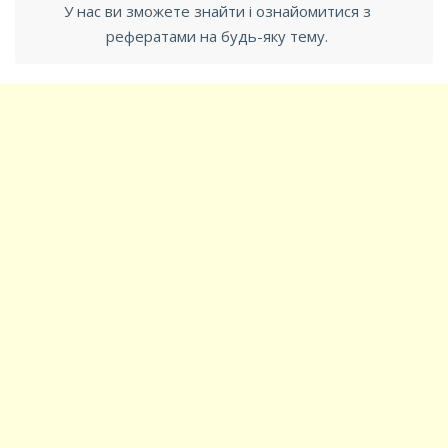
У нас ви зможете знайти і ознайомитися з
рефератами на будь-яку тему.