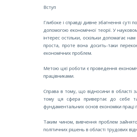
Вступ
Глибоке і справді дивне збагнення суті по
допомогою економічної теорії. У науково
інтерес остільки, оскільки допомагає нам
проста, проте вона досить-таки перекон
економічних проблем.
Метою цієї роботи є проведення економіч
працівниками.
Справа в тому, що відносини в області з
тому ця сфера привертає до себе та
фундаментальних основ економіки праці гр
Таким чином, вивчення проблем зайнятос
політичних рішень в області трудових ві