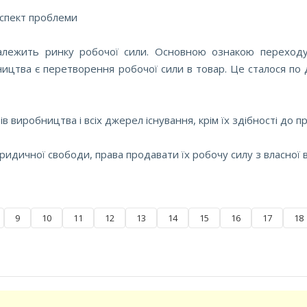
 аспект проблеми
алежить ринку робочої сили. Основною ознакою переходу
ицтва є перетворення робочої сили в товар. Це сталося по 
 виробництва і всіх джерел існування, крім їх здібності до пр
дичної свободи, права продавати їх робочу силу з власної в
9
10
11
12
13
14
15
16
17
18