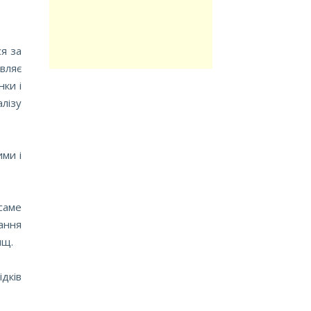
ся за
вляє
нки і
лізу
ими і
саме
ання
ищ.
дків