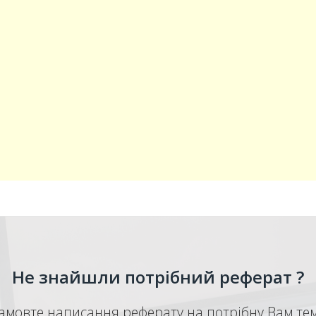
Не знайшли потрібний реферат ?
амовте написання реферату на потрібну Вам те