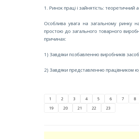
1. Ринок праці і зайнятість: теоретичний
Особлива увага на загальному ринку н
простою до загального товарного виробн
причинах:
1) Завдяки позбавленню виробників засобів
2) Завдяки представленню працівником юри
1
2
3
4
5
6
7
8
19
20
21
22
23