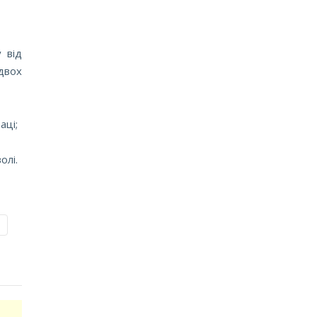
 від
двох
аці;
олі.