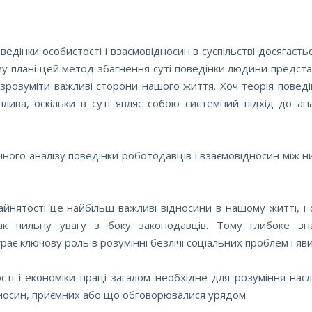
ведінки особистості і взаємовідносин в суспільстві досягаєть
му плані цей метод збагнення суті поведінки людини предста
 зрозуміти важливі сторони нашого життя. Хоч теорія поведі
лива, оскільки в суті являє собою системний підхід до ана
ного аналізу поведінки роботодавців і взаємовідносин між н
айнятості це найбільш важливі відносини в нашому житті, і 
к пильну увагу з боку законодавців. Тому глибоке зн
ає ключову роль в розумінні безлічі соціальних проблем і яв
ті і економіки праці загалом необхідне для розуміння наслі
дносин, приємних або що обговорювалися урядом.