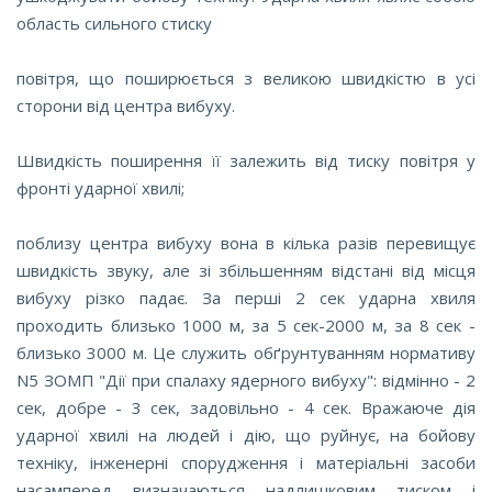
область сильного стиску
повітря, що поширюється з великою швидкістю в усі
сторони від центра вибуху.
Швидкість поширення її залежить від тиску повітря у
фронті ударної хвилі;
поблизу центра вибуху вона в кілька разів перевищує
швидкість звуку, але зі збільшенням відстані від місця
вибуху різко падає. За перші 2 сек ударна хвиля
проходить близько 1000 м, за 5 сек-2000 м, за 8 сек -
близько 3000 м. Це служить обґрунтуванням нормативу
N5 ЗОМП "Дії при спалаху ядерного вибуху": відмінно - 2
сек, добре - 3 сек, задовільно - 4 сек. Вражаюче дія
ударної хвилі на людей і дію, що руйнує, на бойову
техніку, інженерні спорудження і матеріальні засоби
насамперед визначаються надлишковим тиском і