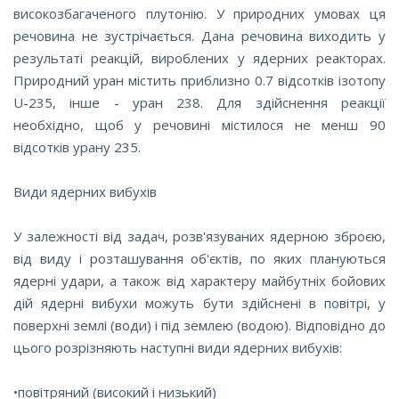
високозбагаченого плутонію. У природних умовах ця
речовина не зустрічається. Дана речовина виходить у
результаті реакцій, вироблених у ядерних реакторах.
Природний уран містить приблизно 0.7 відсотків ізотопу
U-235, інше - уран 238. Для здійснення реакції
необхідно, щоб у речовині містилося не менш 90
відсотків урану 235.
Види ядерних вибухів
У залежності від задач, розв'язуваних ядерною зброєю,
від виду і розташування об'єктів, по яких плануються
ядерні удари, а також від характеру майбутніх бойових
дій ядерні вибухи можуть бути здійснені в повітрі, у
поверхні землі (води) і під землею (водою). Відповідно до
цього розрізняють наступні види ядерних вибухів:
•повітряний (високий і низький)