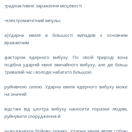
•радіоактивне зараження місцевості
•електромагнітний імпульс
а)Ударна хвиля в більшості випадків є основним
вражаючим
фактором ядерного вибуху. По своїй природі вона
подібна ударній хвилі звичайного вибуху, але діє більш
тривалий час і володіє набагато більшою
руйнівною силою. Ударна хвиля ядерного вибуху може
на значній
відстані від центра вибуху наносити поразки людям,
руйнувати спорудження й
ушкоджувати бойову техніку. Ударна хвиля являє собою