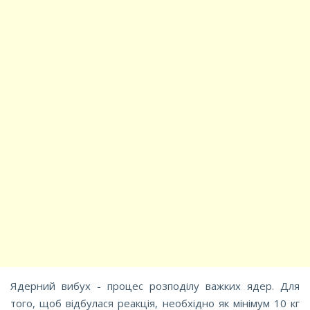
Ядерний вибух - процес розподілу важких ядер. Для
того, щоб відбулася реакція, необхідно як мінімум 10 кг