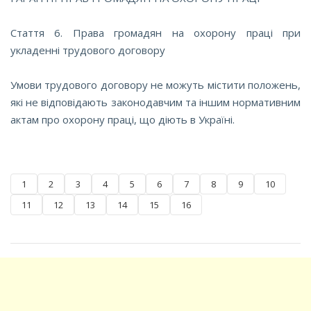
Стаття 6. Права громадян на охорону праці при
укладенні трудового договору
Умови трудового договору не можуть містити положень,
які не відповідають законодавчим та іншим нормативним
актам про охорону праці, що діють в Україні.
1
2
3
4
5
6
7
8
9
10
11
12
13
14
15
16