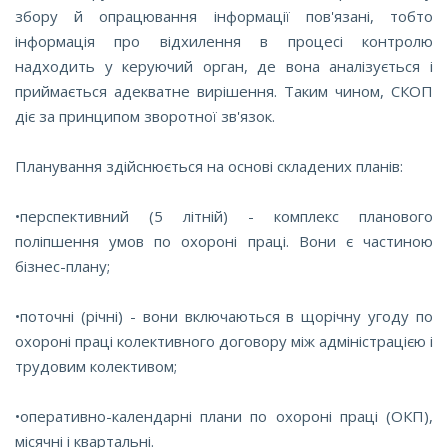
збору й опрацювання інформації пов'язані, тобто
інформація про відхилення в процесі контролю
надходить у керуючий орган, де вона аналізується і
приймається адекватне вирішення. Таким чином, СКОП
діє за принципом зворотної зв'язок.
Планування здійснюється на основі складених планів:
•перспективний (5 літній) - комплекс планового
поліпшення умов по охороні праці. Вони є частиною
бізнес-плану;
•поточні (річні) - вони включаються в щорічну угоду по
охороні праці колективного договору між адміністрацією і
трудовим колективом;
•оперативно-календарні плани по охороні праці (ОКП),
місячні і квартальні.