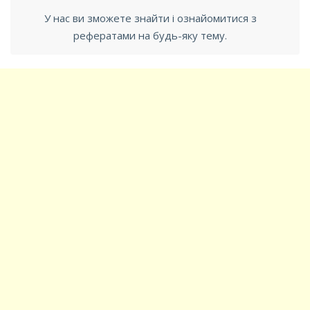
У нас ви зможете знайти і ознайомитися з
рефератами на будь-яку тему.